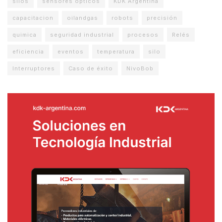
silos
sensores opticos
KDK Argentina
capacitacion
oilandgas
robots
precisión
quimica
seguridad industrial
procesos
Relés
eficiencia
eventos
temperatura
silo
Interruptores
Caso de éxito
NivoBob