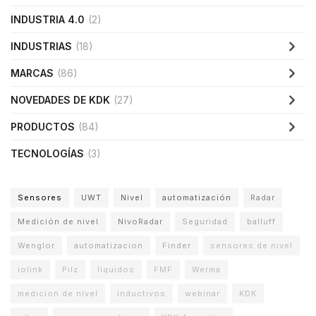
INDUSTRIA 4.0
(2)
INDUSTRIAS
(18)
MARCAS
(86)
NOVEDADES DE KDK
(27)
PRODUCTOS
(84)
TECNOLOGÍAS
(3)
Sensores
UWT
Nivel
automatización
Radar
Medición de nivel
NivoRadar
Seguridad
balluff
Wenglor
automatizacion
Finder
sensores de nivel
iolink
Pilz
liquidos
FMF
Werma
medicion de nivel
inductivos
webinar
KDK