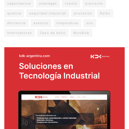
capacitacion
oilandgas
robots
precisión
quimica
seguridad industrial
procesos
Relés
eficiencia
eventos
temperatura
silo
Interruptores
Caso de éxito
NivoBob