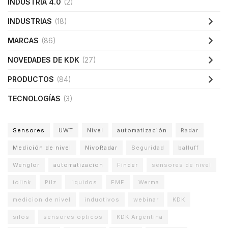
INDUSTRIA 4.0
(2)
INDUSTRIAS
(18)
MARCAS
(86)
NOVEDADES DE KDK
(27)
PRODUCTOS
(84)
TECNOLOGÍAS
(3)
Sensores
UWT
Nivel
automatización
Radar
Medición de nivel
NivoRadar
Seguridad
balluff
Wenglor
automatizacion
Finder
sensores de nivel
iolink
Pilz
liquidos
FMF
Werma
medicion de nivel
inductivos
webinar
KDK
silos
sensores opticos
KDK Argentina