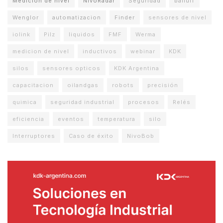
Medición de nivel
NivoRadar
Seguridad
balluff
Wenglor
automatizacion
Finder
sensores de nivel
iolink
Pilz
liquidos
FMF
Werma
medicion de nivel
inductivos
webinar
KDK
silos
sensores opticos
KDK Argentina
capacitacion
oilandgas
robots
precisión
quimica
seguridad industrial
procesos
Relés
eficiencia
eventos
temperatura
silo
Interruptores
Caso de éxito
NivoBob