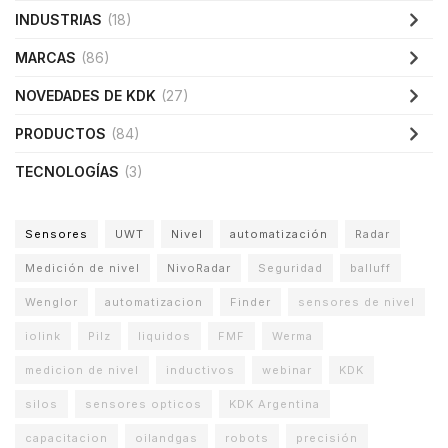
INDUSTRIAS
(18)
MARCAS
(86)
NOVEDADES DE KDK
(27)
PRODUCTOS
(84)
TECNOLOGÍAS
(3)
Sensores
UWT
Nivel
automatización
Radar
Medición de nivel
NivoRadar
Seguridad
balluff
Wenglor
automatizacion
Finder
sensores de nivel
iolink
Pilz
liquidos
FMF
Werma
medicion de nivel
inductivos
webinar
KDK
silos
sensores opticos
KDK Argentina
capacitacion
oilandgas
robots
precisión