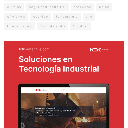
quimica
seguridad industrial
procesos
Relés
eficiencia
eventos
temperatura
silo
Interruptores
Caso de éxito
NivoBob