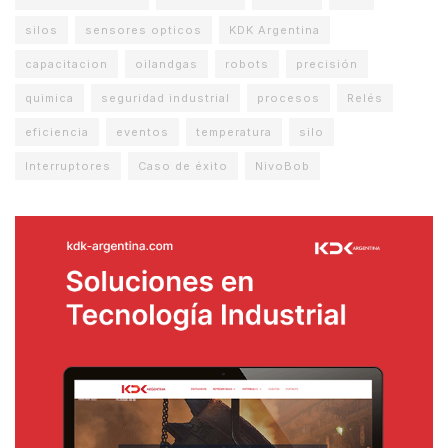
silos
sensores opticos
KDK Argentina
capacitacion
oilandgas
robots
precisión
quimica
seguridad industrial
procesos
Relés
eficiencia
eventos
temperatura
silo
Interruptores
Caso de éxito
NivoBob