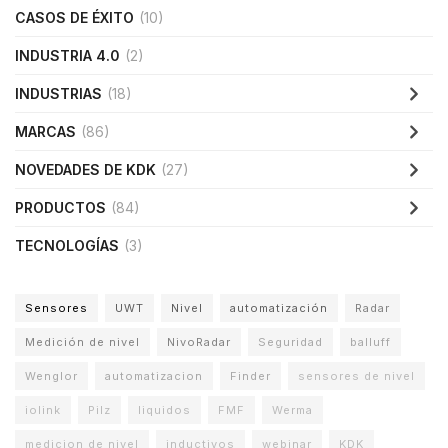
CASOS DE ÉXITO
(10)
INDUSTRIA 4.0
(2)
INDUSTRIAS
(18)
MARCAS
(86)
NOVEDADES DE KDK
(27)
PRODUCTOS
(84)
TECNOLOGÍAS
(3)
Sensores
UWT
Nivel
automatización
Radar
Medición de nivel
NivoRadar
Seguridad
balluff
Wenglor
automatizacion
Finder
sensores de nivel
iolink
Pilz
liquidos
FMF
Werma
medicion de nivel
inductivos
webinar
KDK