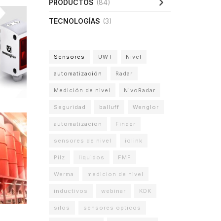
PRODUCTOS
(84)
TECNOLOGÍAS
(3)
Sensores
UWT
Nivel
automatización
Radar
Medición de nivel
NivoRadar
Seguridad
balluff
Wenglor
automatizacion
Finder
sensores de nivel
iolink
Pilz
liquidos
FMF
Werma
medicion de nivel
inductivos
webinar
KDK
silos
sensores opticos