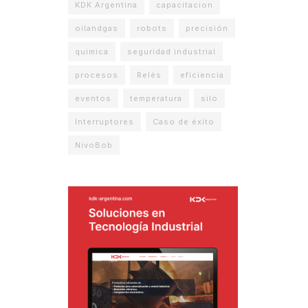
KDK Argentina
capacitacion
oilandgas
robots
precisión
quimica
seguridad industrial
procesos
Relés
eficiencia
eventos
temperatura
silo
Interruptores
Caso de éxito
NivoBob