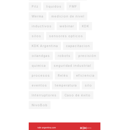
Pilz
liquidos
FMF
Werma
medicion de nivel
inductivos
webinar
KDK
silos
sensores opticos
KDK Argentina
capacitacion
oilandgas
robots
precisión
quimica
seguridad industrial
procesos
Relés
eficiencia
eventos
temperatura
silo
Interruptores
Caso de éxito
NivoBob