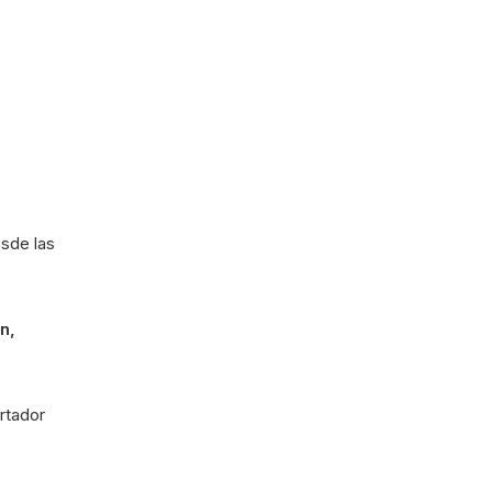
sde las
n,
rtador