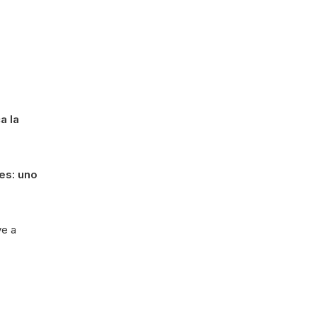
a la
res: uno
ve a