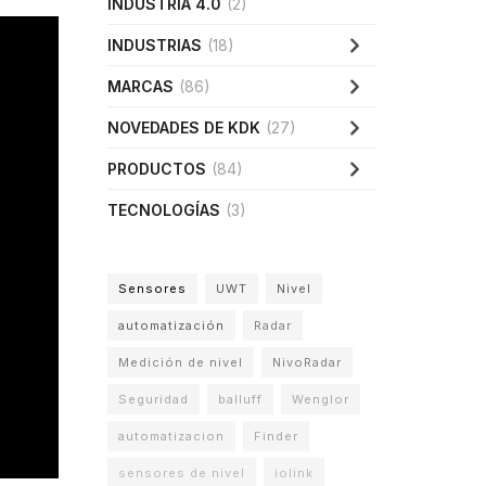
INDUSTRIA 4.0
(2)
INDUSTRIAS
(18)
MARCAS
(86)
NOVEDADES DE KDK
(27)
PRODUCTOS
(84)
TECNOLOGÍAS
(3)
Sensores
UWT
Nivel
automatización
Radar
Medición de nivel
NivoRadar
Seguridad
balluff
Wenglor
automatizacion
Finder
sensores de nivel
iolink