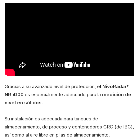
Gracias a su avanzado nivel de protección, e
l NivoRadar
®
NR 4100
es especialmente adecuado para la
medición de
nivel en sólidos.
Su instalación es adecuada para tanques de
almacenamiento, de proceso y contenedores GRG (de IBC),
así como al aire libre en pilas de almacenamiento.