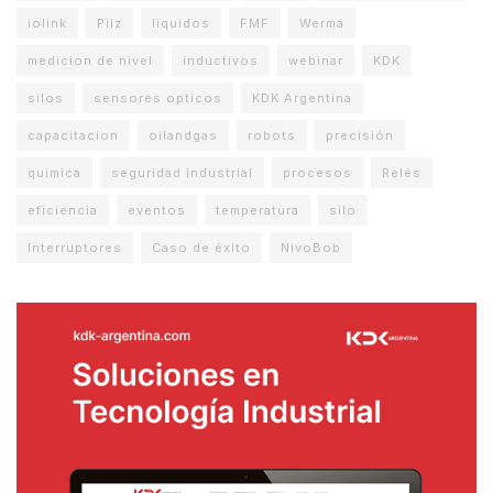
iolink
Pilz
liquidos
FMF
Werma
medicion de nivel
inductivos
webinar
KDK
silos
sensores opticos
KDK Argentina
capacitacion
oilandgas
robots
precisión
quimica
seguridad industrial
procesos
Relés
eficiencia
eventos
temperatura
silo
Interruptores
Caso de éxito
NivoBob