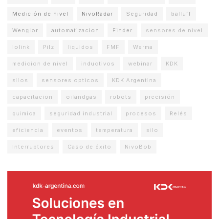
Medición de nivel
NivoRadar
Seguridad
balluff
Wenglor
automatizacion
Finder
sensores de nivel
iolink
Pilz
liquidos
FMF
Werma
medicion de nivel
inductivos
webinar
KDK
silos
sensores opticos
KDK Argentina
capacitacion
oilandgas
robots
precisión
quimica
seguridad industrial
procesos
Relés
eficiencia
eventos
temperatura
silo
Interruptores
Caso de éxito
NivoBob