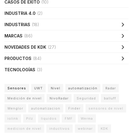
CASOS DE ÉXITO
(10)
INDUSTRIA 4.0
(2)
INDUSTRIAS
(18)
MARCAS
(86)
NOVEDADES DE KDK
(27)
PRODUCTOS
(84)
TECNOLOGÍAS
(3)
Sensores
UWT
Nivel
automatización
Radar
Medición de nivel
NivoRadar
Seguridad
balluff
Wenglor
automatizacion
Finder
sensores de nivel
iolink
Pilz
liquidos
FMF
Werma
medicion de nivel
inductivos
webinar
KDK