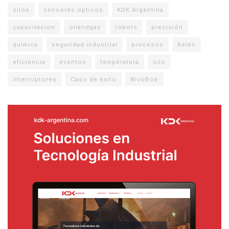
silos
sensores opticos
KDK Argentina
capacitacion
oilandgas
robots
precisión
quimica
seguridad industrial
procesos
Relés
eficiencia
eventos
temperatura
silo
Interruptores
Caso de éxito
NivoBob