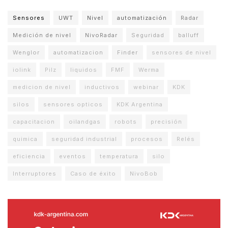
Sensores
UWT
Nivel
automatización
Radar
Medición de nivel
NivoRadar
Seguridad
balluff
Wenglor
automatizacion
Finder
sensores de nivel
iolink
Pilz
liquidos
FMF
Werma
medicion de nivel
inductivos
webinar
KDK
silos
sensores opticos
KDK Argentina
capacitacion
oilandgas
robots
precisión
quimica
seguridad industrial
procesos
Relés
eficiencia
eventos
temperatura
silo
Interruptores
Caso de éxito
NivoBob