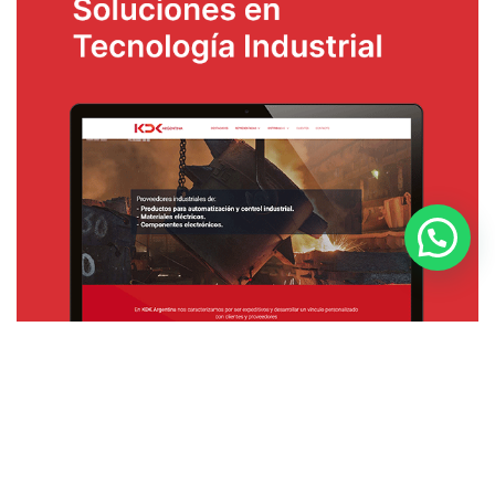
KDK-Argentina
Inicio
Productos
Industrias
Marcas
Casos de Éxito
Novedades de KDK