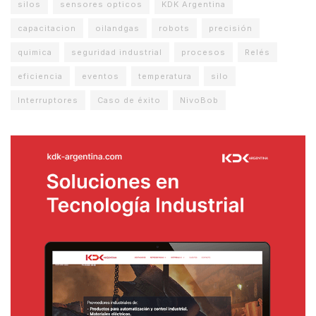
silos
sensores opticos
KDK Argentina
capacitacion
oilandgas
robots
precisión
quimica
seguridad industrial
procesos
Relés
eficiencia
eventos
temperatura
silo
Interruptores
Caso de éxito
NivoBob