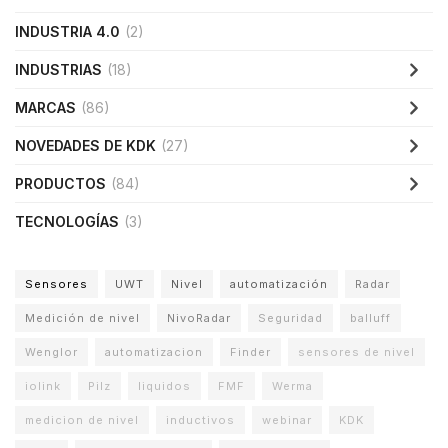
INDUSTRIA 4.0
(2)
INDUSTRIAS
(18)
MARCAS
(86)
NOVEDADES DE KDK
(27)
PRODUCTOS
(84)
TECNOLOGÍAS
(3)
Sensores
UWT
Nivel
automatización
Radar
Medición de nivel
NivoRadar
Seguridad
balluff
Wenglor
automatizacion
Finder
sensores de nivel
iolink
Pilz
liquidos
FMF
Werma
medicion de nivel
inductivos
webinar
KDK